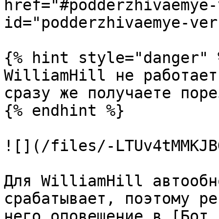
href="#podderzhivaemye-
id="podderzhivaemye-ver
{% hint style="danger" %
WilliamHill не работает
сразу же получаете поре
{% endhint %}

![](/files/-LTUv4tMMKJB
Для WilliamHill автообн
срабатывает, поэтому ре
него оповещение в [Бот 