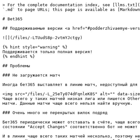
> For the complete documentation index, see [llms.txt](
`.md` to page URLs; this page is available as [Markdown
# Bet365

## Поддерживаемые версии <a href="#podderzhivaemye-vers
![](/files/-LTUudS8p-2vtmYJctgy)

{% hint style="warning" %}

Поддерживается только полная версия!

{% endhint %}

## Проблемы

### Не загружается матч

Иногда бет365 выставляет в линию матч, недоступный для 
<img src="/files/-L_25eTy074dFqnleK8S" alt="" data-size
Чаще всего у таких матчей низкая лига или пишется Other
матчи. Данные матчи чаще всего нельзя найти вручную.

### Очень много не перекрытых вилок подряд

Бет365 периодически может отставать в счёте, чаще всего
состоянии "Accept Changes" соответственно бот не может 
И в линии чаще всего таких матчей несколько, поэтому не