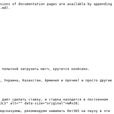
sions of documentation pages are available by appending 
.md).

 попыткой загрузить матч, крутится колёсико.

, Украина, Казахстан, Армения и прочие) и просто другие 
 даёт сделать ставку, и ставка находится в постоянном 
JLS" alt="" data-size="original">&#x20;

едсказуемы, рекомендуем нажимать бет365 на паузу в эти 