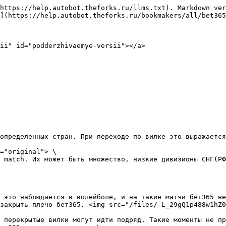
https://help.autobot.theforks.ru/llms.txt). Markdown ver
](https://help.autobot.theforks.ru/bookmakers/all/bet365
ii" id="podderzhivaemye-versii"></a>

определенных стран. При переходе по вилке это выражается
="original"> \

 match. Их может быть множество, низкие дивизионы СНГ(РФ
 это наблюдается в волейболе, и на такие матчи бет365 не
закрыть плечо бет365. <img src="/files/-L_29gQ1p488w1hZ0
 перекрытые вилки могут идти подряд. Такие моменты не пр